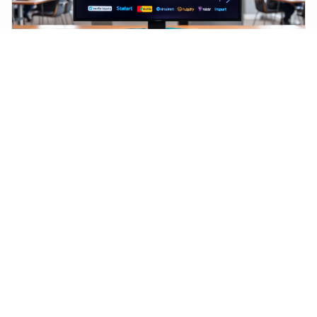
INDUSTRY
As Principais Fintechs e Pagamentos Digitais em
Moçambique em 2026
O panorama financeiro de Moçambique está a atravessar uma
transformação digital sem precedentes, com fintechs a tornarem-
se o motor da inclusão financeira.
Simple, fast payment infrastructure for
businesses across Africa.